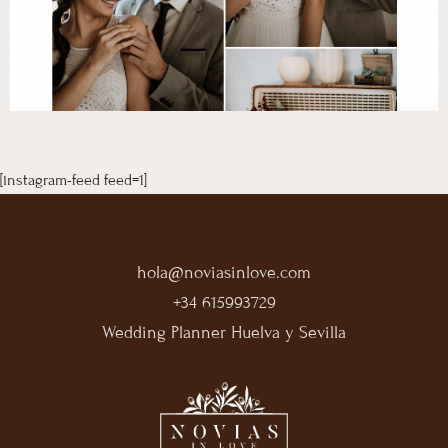
[instagram-feed feed=1]
hola@noviasinlove.com
+34 615993729
Wedding Planner Huelva y Sevilla