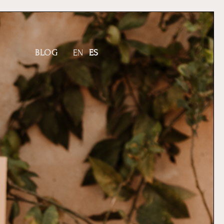
BLOG
EN
ES