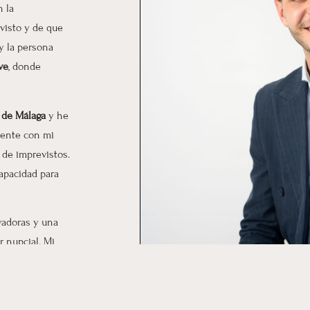
n la
visto y de que
y la persona
ve
, donde
d de Málaga
y he
mente con mi
n de imprevistos.
capacidad para
vadoras y una
 nupcial. Mi
sabiendo que
 e hijo.