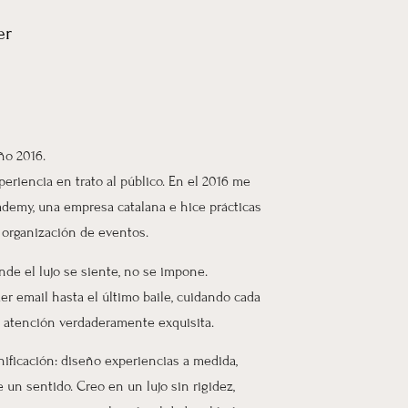
er
ño 2016.
eriencia en trato al público. En el 2016 me
emy, una empresa catalana e hice prácticas
 organización de eventos.
de el lujo se siente, no se impone.
r email hasta el último baile, cuidando cada
na atención verdaderamente exquisita.
nificación: diseño experiencias a medida,
 un sentido. Creo en un lujo sin rigidez,