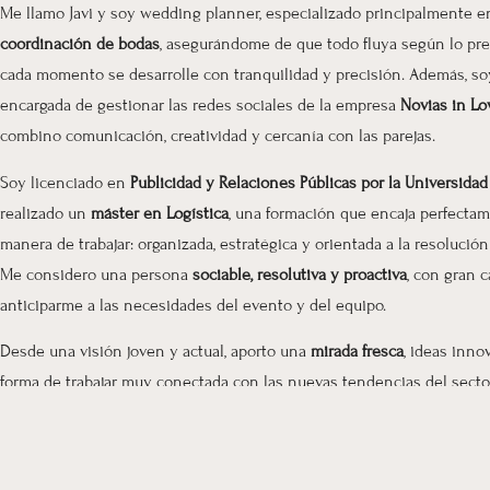
Me llamo Javi y soy wedding planner, especializado principalmente e
coordinación de bodas
, asegurándome de que todo fluya según lo pre
cada momento se desarrolle con tranquilidad y precisión. Además, so
encargada de gestionar las redes sociales de la empresa
Novias in Lo
combino comunicación, creatividad y cercanía con las parejas.
Soy licenciado en
Publicidad y Relaciones Públicas por la Universida
realizado un
máster en Logística
, una formación que encaja perfecta
manera de trabajar: organizada, estratégica y orientada a la resolució
Me considero una persona
sociable, resolutiva y proactiva
, con gran 
anticiparme a las necesidades del evento y del equipo.
Desde una visión joven y actual, aporto una
mirada fresca
, ideas inno
forma de trabajar muy conectada con las nuevas tendencias del sector
objetivo es que las parejas disfruten de su gran día con total calma, 
todo está bajo control y cuidado al detalle
Algo que la gente no sabe es que Toñi, es mi madre ;). Si, somos madre