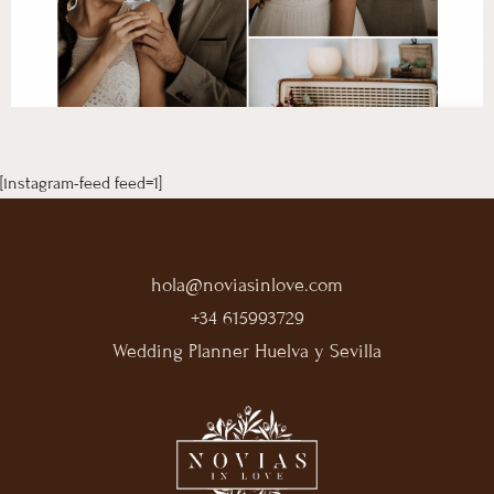
[instagram-feed feed=1]
hola@noviasinlove.com
+34 615993729
Wedding Planner Huelva y Sevilla