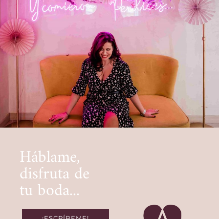
Háblame,
disfruta de
tu boda...
¡ESCRÍBEME!