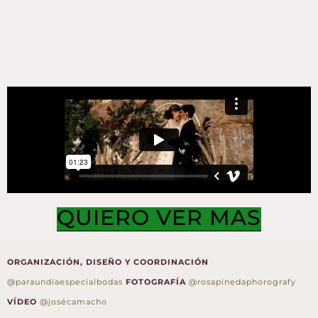
QUIERO VER MAS
ORGANIZACIÓN, DISEÑO Y COORDINACIÓN
@paraundiaespecialbodas
FOTOGRAFÍA
@rosapinedaphorografy
VÍDEO
@josécamacho