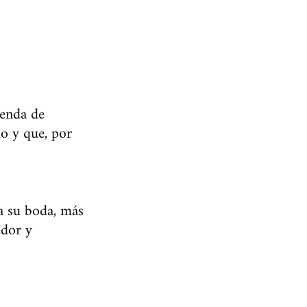
ienda de
do y que, por
a su boda, más
edor y