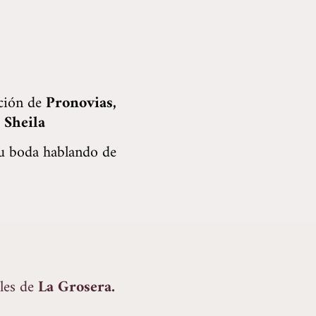
cción de
Pronovias,
 Sheila
su boda hablando de
eles de
La Grosera.