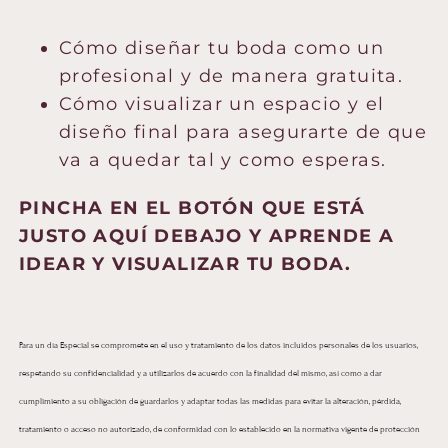
Cómo diseñar tu boda como un
profesional y de manera gratuita.
Cómo visualizar un espacio y el
diseño final para asegurarte de que
va a quedar tal y como esperas.
PINCHA EN EL BOTÓN QUE ESTÁ
JUSTO AQUÍ DEBAJO Y APRENDE A
IDEAR Y VISUALIZAR TU BODA.
Para un día Especial se compromete en el uso y tratamiento de los datos incluidos personales de los usuarios,
respetando su confidencialidad y a utilizarlos de acuerdo con la finalidad del mismo, así como a dar
cumplimiento a su obligación de guardarlos y adaptar todas las medidas para evitar la alteración, pérdida,
tratamiento o acceso no autorizado, de conformidad con lo establecido en la normativa vigente de protección